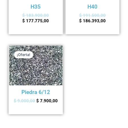
H35
H40
$
183.900,00
$
191.500,00
$
177.775,00
$
186.393,00
Agregar al carrito
Agregar al carrito
Original
Current
price
price
¡Oferta!
was:
is:
$ 9.000,00.
$ 7.900,00.
Piedra 6/12
$
9.000,00
$
7.900,00
Agregar al carrito